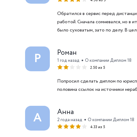
4.50 из 5
Обратился в сервис перед дистанци
работой. Сначала сомневался, но в и
было суховатым, зато по делу. В це
Роман
Р
1 год назад
О компании Диплом 18
2.50 из 5
Попросил сделать диплом по юриспр
половина ссылок на источники нераб
Анна
А
2 года назад
О компании Диплом 18
4.33 из 5