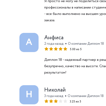
Я просто не могу не поделиться св
профессионалы в написании студенч
- все было выполнено на высшем уро
заказа.
Анфиса
А
2 года назад
О компании Диплом 18
5.00 из 5
Диплом 18 - надежный партнер в ре
безупречно, качество на высоте. Сп
результатом!
Николай
Н
3 года назад
О компании Диплом 18
3.25 из 5