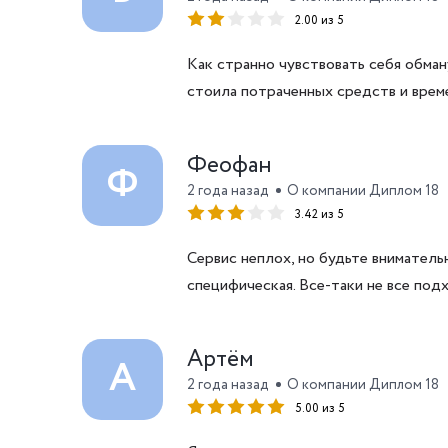
2.00 из 5
Как странно чувствовать себя обман
стоила потраченных средств и време
Феофан
Ф
2 года назад
О компании Диплом 18
3.42 из 5
Сервис неплох, но будьте вниматель
специфическая. Все-таки не все подх
Артём
А
2 года назад
О компании Диплом 18
5.00 из 5