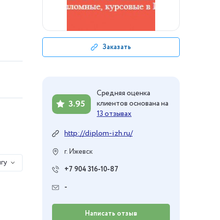
Заказать
Средняя оценка
3.95
клиентов основана на
13 отзывах
http://diplom-izh.ru/
г. Ижевск
гу
+7 904 316-10-87
-
Написать отзыв