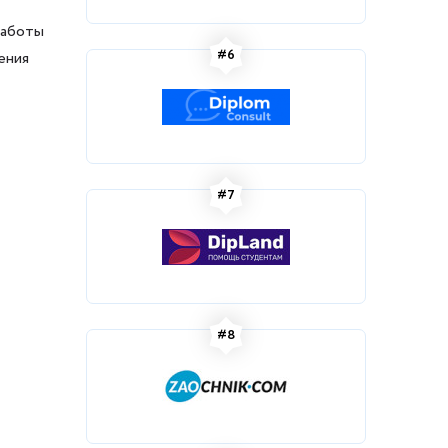
работы
#6
ения
#7
#8