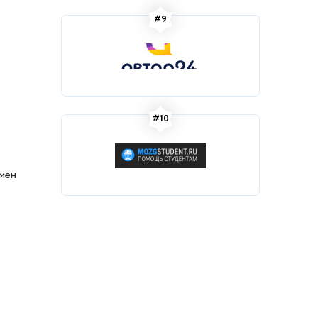
#9
#10
амен