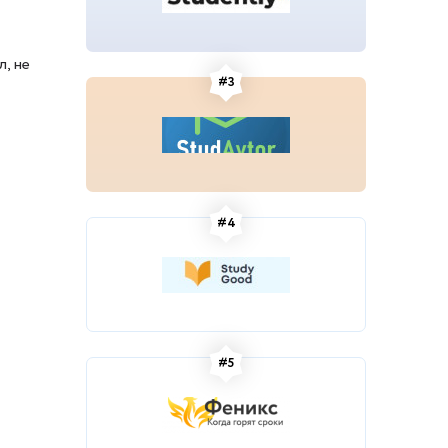
, не
#3
#4
#5