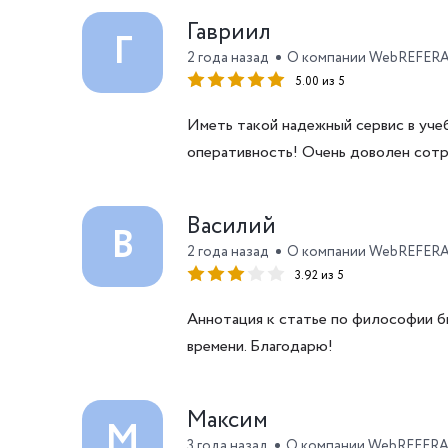
Гавриил
Г
2 года назад
О компании WebREFER
5.00 из 5
Иметь такой надежный сервис в уче
оперативность! Очень доволен сот
Василий
В
2 года назад
О компании WebREFER
3.92 из 5
Аннотация к статье по философии б
времени. Благодарю!
Максим
М
3 года назад
О компании WebREFER