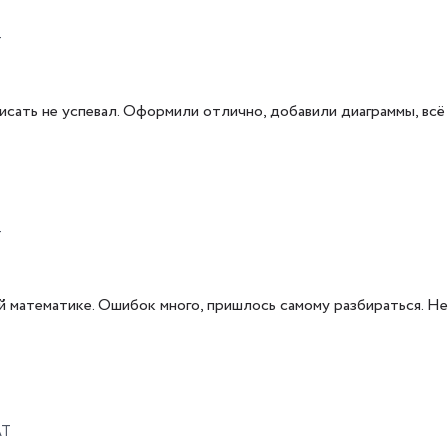
T
исать не успевал. Оформили отлично, добавили диаграммы, всё
T
й математике. Ошибок много, пришлось самому разбираться. Не
AT