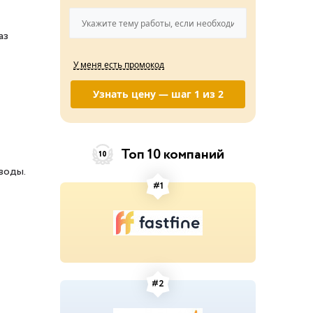
аз
У меня есть промокод
Узнать цену — шаг 1 из 2
Топ 10 компаний
10
воды.
#1
#2