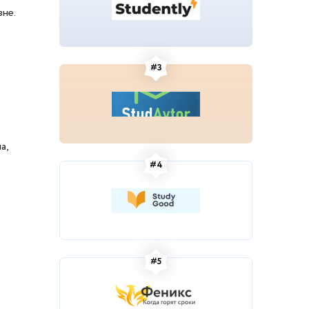
не.
#3
а,
#4
#5