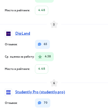
4.48
5
DipLand
65
4.58
4.48
6
Studently Pro (studently.pro)
70