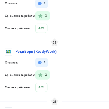
1
2
3.95
22
РедиВорк (ReadyWork)
1
2
3.95
23