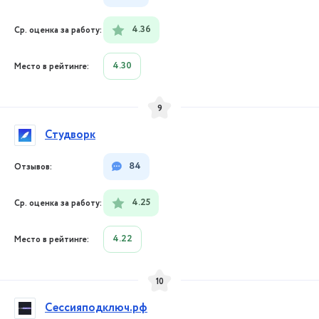
4.36
4.30
9
Студворк
84
4.25
4.22
10
Сессияподключ.рф