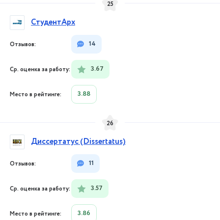
25
СтудентАрх
14
3.67
3.88
26
Диссертатус (Dissertatus)
11
3.57
3.86