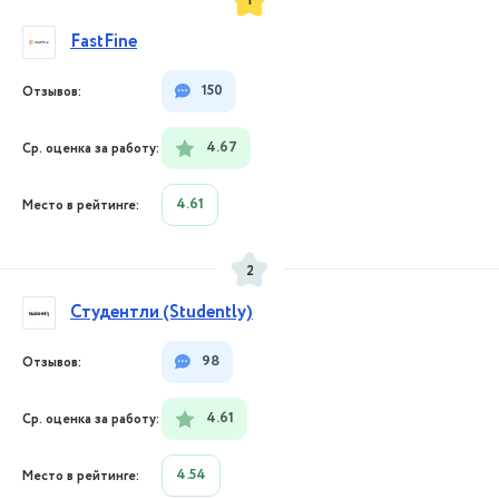
1
FastFine
150
4.67
4.61
2
Студентли (Studently)
98
4.61
4.54