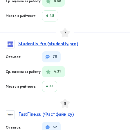
4.58
4.48
7
Studently Pro (studently.pro)
70
4.39
4.33
8
FastFine.su (Фастфайн.су)
62