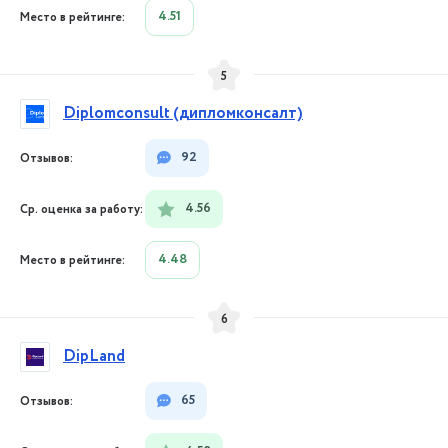
4.51
5
Diplomconsult (дипломконсалт)
92
4.56
4.48
6
DipLand
65