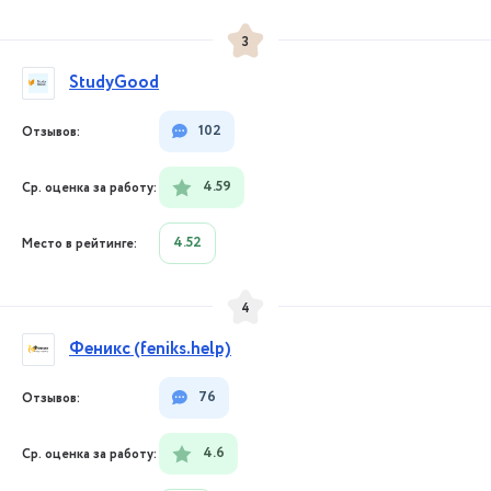
3
StudyGood
102
4.59
4.52
4
Феникс (feniks.help)
76
4.6