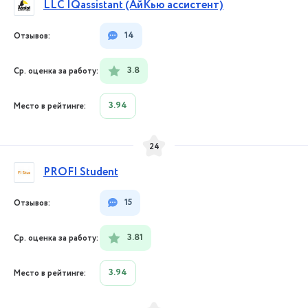
LLC IQassistant (АйКью ассистент)
14
3.8
3.94
24
PROFI Student
15
3.81
3.94