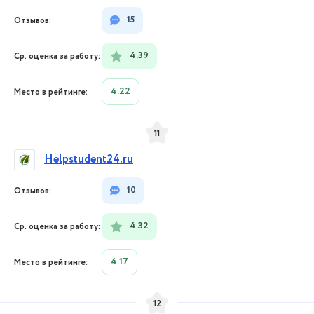
15
4.39
4.22
11
Helpstudent24.ru
10
4.32
4.17
12