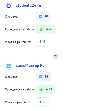
Studentu24.ru
10
4.27
4.15
13
ДиссМастер Ру
14
4.21
4.14