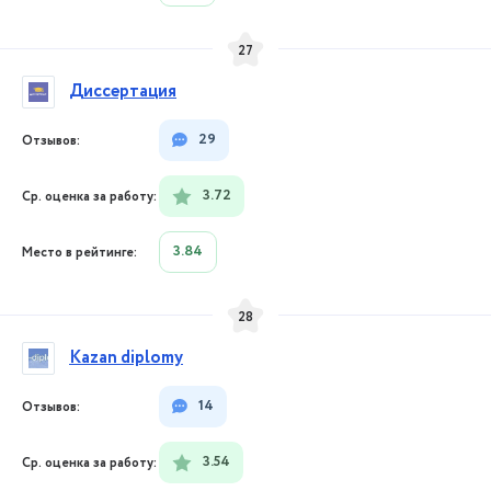
27
Диссертация
29
3.72
3.84
28
Kazan diplomy
14
3.54