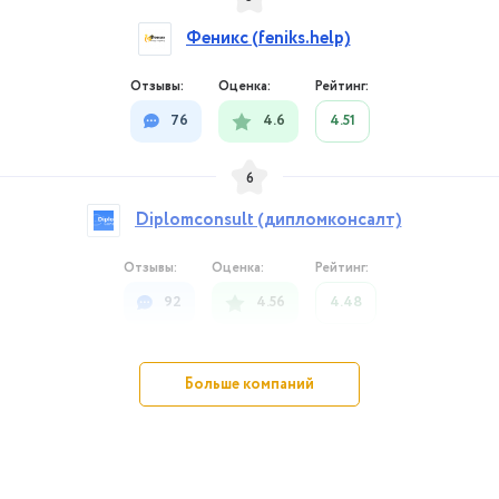
Феникс (feniks.help)
76
4.6
4.51
6
Diplomconsult (дипломконсалт)
92
4.56
4.48
7
Больше компаний
DipLand
65
4.58
4.48