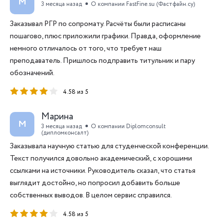
М
3 месяца назад
О компании FastFine.su (Фастфайн.су)
Заказывал РГР по сопромату. Расчёты были расписаны
пошагово, плюс приложили графики. Правда, оформление
немного отличалось от того, что требует наш
преподаватель. Пришлось подправить титульник и пару
обозначений.
4.58 из 5
Марина
М
3 месяца назад
О компании Diplomconsult
(дипломконсалт)
Заказывала научную статью для студенческой конференции.
Текст получился довольно академический, с хорошими
ссылками на источники. Руководитель сказал, что статья
выглядит достойно, но попросил добавить больше
собственных выводов. В целом сервис справился.
4.58 из 5