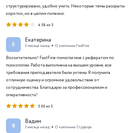
структурировано, удобно учить. Некоторые темы раскрыты
коротко, но в целом полезно.
4.58 из 5
Екатерина
Е
3 месяца назад
О компании FastFine
Восхитительно! FastFine помогли мне с рефератом по
психологии. Работа выполнена на высшем уровне, все
требования преподавателя были учтены. Я получила
отличную оценку и огромное удовольствие от
сотрудничества. Благодарю за профессионализм и
оперативность!
5.00 из 5
Вадим
В
3 месяца назад
О компании Студворк