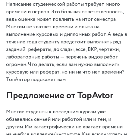
Написание студенческой работы требует много
времени и нервов. Это большая ответственность,
8
ведь оценка может повлиять на итог семестра.
Заочник
Многим не хватает времени и опыта на
выполнение курсовых и дипломных работ. А ведь в
течение года студенту предстоит выполнять ряд
107
4.47
4.41
заданий: рефераты, доклады, эссе, ВКР, чертежи,
лабораторные работы — перечень видов работ
9
огромен. Что делать, если вам нужно выполнить
курсовую или реферат, но ни на что нет времени?
Автор24
ТопАвтор подскажет вам.
Предложение от TopAvtor
82
4.45
4.39
10
Многие студенты к последним курсам уже
обзавелись семьей или работой или и тем, и
Mozgstudent
другим. Им катастрофически не хватает времени
на учебу в колледже/институте. Как всюду успеть и