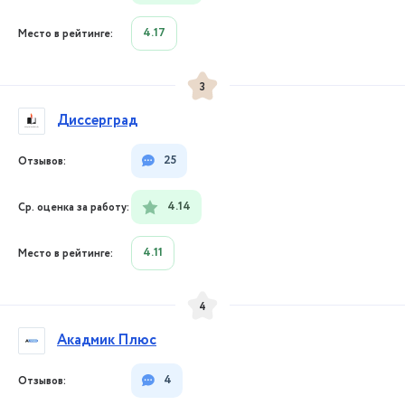
4.17
3
Диссерград
25
4.14
4.11
4
Акадмик Плюс
4