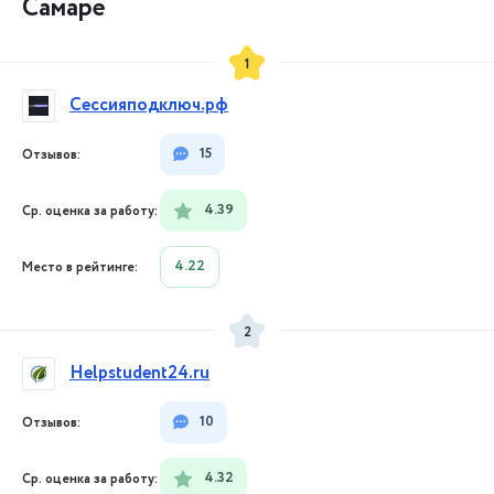
Самаре
1
Сессияподключ.рф
15
4.39
4.22
2
Helpstudent24.ru
10
4.32