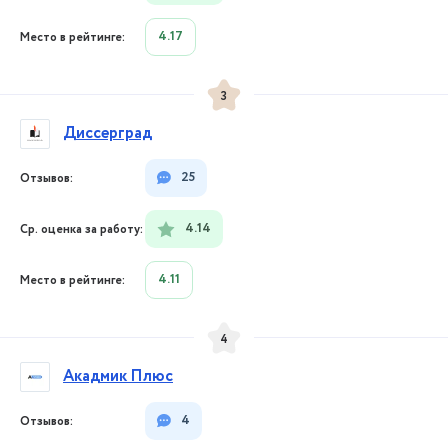
4.17
3
Диссерград
25
4.14
4.11
4
Акадмик Плюс
4