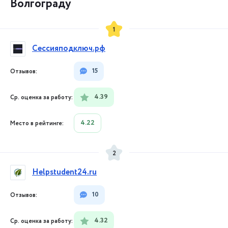
Волгограду
1
Сессияподключ.рф
15
4.39
4.22
2
Helpstudent24.ru
10
4.32